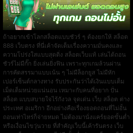
ถ้าอยากเข้าโลกสล็อตแบบชัวร์ ๆ ต้องยกให้ สล็อต
888 เว็บตรง ที่นี่เค้าจัดเต็มเรื่องความมั่นคงและ
ความโปร่งใสแบบสุดติ่ง สล็อตเว็บแท้ เล่นได้ถอน
ชัวร์ไม่มีกั๊ก ยิ่งเล่นยิ่งฟิน เพราะทุกเกมล้วนผ่าน
การคัดสรรมาแบบเน้น ๆ ไม่มีล็อกยูส ไม่มีหัก
เปอร์เซ็นต์กลางทาง รับประกันว่าได้เงินแบบเต็ม
เม็ดเต็มหน่วยแน่นอน เหมาะกับคนที่อยาก ปั่น
สล็อต แบบสบายใจไร้กังวล จุดเด่น เว็บ สล็อต ต่าง
ประเทศ อเมริกา อีกอย่างคือเรื่องยอดถอนที่ไม่อั้น
ถอนเท่าไหร่ก็จ่ายหมด ไม่ต้องมานั่งแคร์ยอดขั้นต่ำ
หรือเงื่อนไขวุ่นวาย ที่สำคัญเว็บนี้เค้ารันตรง เว็บ