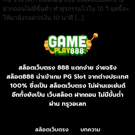
ฝากถอนไม่มีขั้นต่ำ ทำธุรกรรมไวใน 10 วิ ยุคนี้จะ
ให้มานั่งรอฝากเงิน 10 นาที […]
สล็อตเว็บตรง 888 แตกง่าย จ่ายจริง
สล็อต888 นำเข้าเกม PG Slot จากต่างประเทศ
100% ซึ่งเป็น สล็อตเว็บตรง ไม่ผ่านเอเย่นต์
อีกทั้งยังเป็น เว็บสล็อต ฝากถอน ไม่มีขั้นต่ำ
ผ่าน ทรูวอเลท
สล็อตเว็บตรง
บทความ