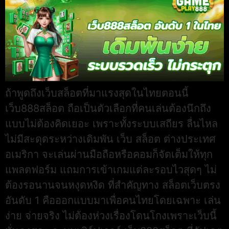
ถ้าพูดถึงเว็บสล็อตที่มาแรงสุดในไทยตอนนี้
เว็บ888สล็อต ถือเป็นตัวเลือกที่คนเล่นต้องนึกถึง
แบบไม่ต้องคิดเยอะ เพราะทั้งระบบเสถียร ลื่นไหล
ไม่มีสะดุดระหว่างเดิมพัน เว็บ สล็อต ต่างประเทศ
อเมริกา จะเล่นผ่านมือถือหรือคอมก็จัดเต็มให้ทุก
แพลตฟอร์ม แถมการเข้าเกมแต่ละรอบไวสุดๆ ไม่
ต้องรอนานจนหงุดหงิด ที่สำคัญทาง สล็อตเว็บตรง
อันดับ 1 คือออกแบบมาเพื่อคนไทยโดยเฉพาะ เล่น
ง่าย จ่ายจริง ไม่ต้องห่วงเรื่องโดนโกงเพราะเว็บนี้